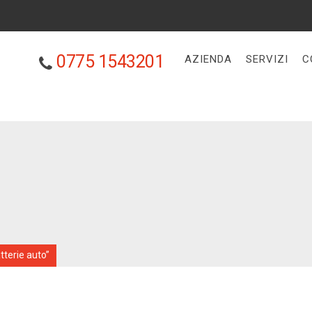
0775 1543201
AZIENDA
SERVIZI
C
tterie auto”