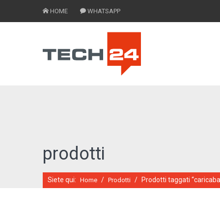
HOME
WHATSAPP
prodotti
Siete qui:
/
/
Prodotti taggati “caricaba
Home
Prodotti