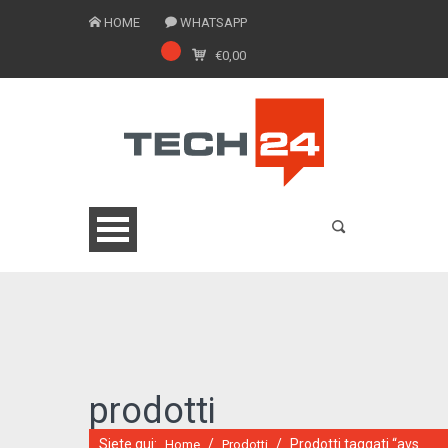
HOME
WHATSAPP
€
0,00
0775 1543201
prodotti
Siete qui:
/
/
Prodotti taggati “avs
Home
Prodotti