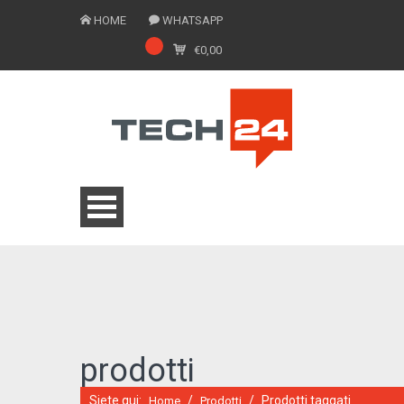
HOME
WHATSAPP
€
0,00
0775 1543201
prodotti
Siete qui:
/
/
Prodotti taggati
Home
Prodotti