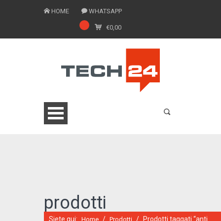
HOME
WHATSAPP
€
0,00
0775 1543201
prodotti
Siete qui:
/
/
Prodotti taggati “anti
Home
Prodotti