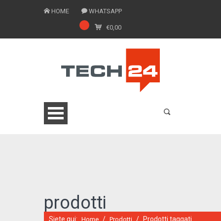
HOME
WHATSAPP
€
0,00
0775 1543201
prodotti
Siete qui:
/
/
Prodotti taggati
Home
Prodotti