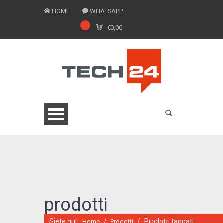
HOME
WHATSAPP
€
0,00
0775 1543201
prodotti
Siete qui:
/
/
Prodotti taggati
Home
Prodotti