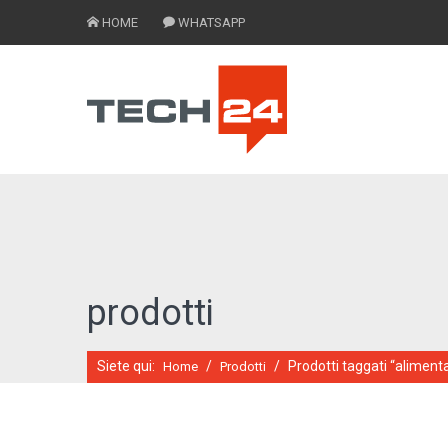
HOME
WHATSAPP
prodotti
Siete qui:
/
/
Prodotti taggati “alimentat
Home
Prodotti