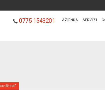
0775 1543201
AZIENDA
SERVIZI
C
ori lineari”