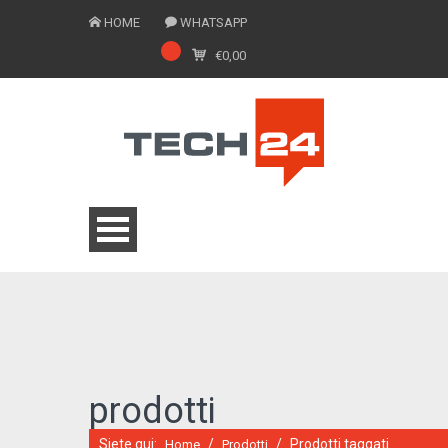
HOME
WHATSAPP
€
0,00
0775 1543201
prodotti
Siete qui:
/
/
Prodotti taggati
Home
Prodotti