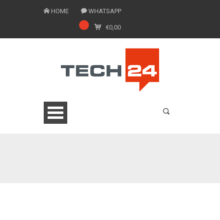
HOME
WHATSAPP
€
0,00
0775 1543201