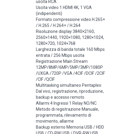
uscita RCA
Uscita video 1 HDMI 4K, 1 VGA
(indipendenti)
Formato compressione video H.265+
/ H.265 / H.264+ / H.264
Risoluzione display 3840×2160,
2560×1440, 1920×1080, 1280×1024,
1280×720, 1024×768
Larghezza di banda totale 160 Mbps
entrata / 256 Mbps uscita
Registrazione Main Stream
12MP/8MP/6MP/5MP/3MP/1080P
/UXGA /720P /VGA /4CIF /DCIF /2CIF
/CIF /QCIF
Multitasking simultaneo Pentaplex:
Dal vivo, registrazione, riproduzione,
backup e accesso remoto
Allarmi 4 Ingressi 1 Relay NO/NC
Metodo di registrazione Manuale,
programmata, rilevamento di
movimento, allarme
Backup esterno Memoria USB / HDD
USB / CD-RW USB / DVR-RW USB