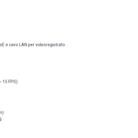
 PoE e cavo LAN per videoregistrato
~ 15 FPS)
m)
g