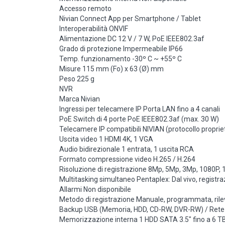
Accesso remoto
Nivian Connect App per Smartphone / Tablet
Interoperabilità ONVIF
Alimentazione DC 12 V / 7 W, PoE IEEE802.3af
Grado di protezione Impermeabile IP66
Temp. funzionamento -30º C ~ +55º C
Misure 115 mm (Fo) x 63 (Ø) mm
Peso 225 g
NVR
Marca Nivian
Ingressi per telecamere IP Porta LAN fino a 4 canali
PoE Switch di 4 porte PoE IEEE802.3af (max. 30 W)
Telecamere IP compatibili NIVIAN (protocollo proprie
Uscita video 1 HDMI 4K, 1 VGA
Audio bidirezionale 1 entrata, 1 uscita RCA
Formato compressione video H.265 / H.264
Risoluzione di registrazione 8Mp, 5Mp, 3Mp, 1080P,
Multitasking simultaneo Pentaplex: Dal vivo, regist
Allarmi Non disponibile
Metodo di registrazione Manuale, programmata, ril
Backup USB (Memoria, HDD, CD-RW, DVR-RW) / Rete
Memorizzazione interna 1 HDD SATA 3.5″ fino a 6 TB