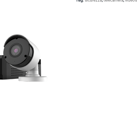
Tag:
,
,
sicurezza
telecamera
videos