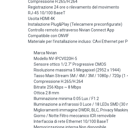
Compressione H.265/H.264
Registrazione 24 ore o rilevamento del movimento
RJ-45 10/100 BaseT
Uscita HDMI 4K
Instalazione Plug&Play (Telecamere preconfigurate)
Controllo remoto attraverso Nivian Connect App
Compatibile con ONVIF
Materiale per l’installazione incluso: CAvi Ethernet per
Marca Nivian
Modello NV-IPCV020H-5
Sensore ottico 1/2.7″ Progressive CMOS
Risoluzione massima 5 Megapixel (2952 x 1944)
Tasso Main Stream 5M / 4M / 3M / 1080p / 720p (1 
Compressione H.265/H.264
Bitrate 256 Kbps ~ 8 Mbps
Ottica 2.8 mm
Illuminazione minima 0.05 Lux / F1.2
Illuminazione a infrarossi 0 Luce / 18 LEDs SMD (30 
Miglioramenti immagine DWDR, BLC, Privacy Maskin
Giorno / Notte Filtro meccanico ICR removibile
Interfaccia di rete Ethernet 10/100 BaseT
Memorizzazione interna Non disponibile