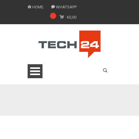
HOME
WHATSAPP
€
0,00
0775 1543201