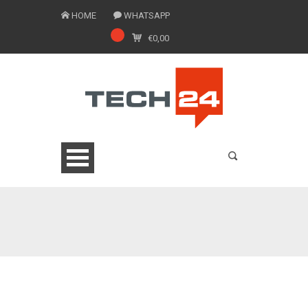
HOME
WHATSAPP
€
0,00
0775 1543201