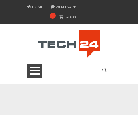
HOME
WHATSAPP
€
0,00
0775 1543201