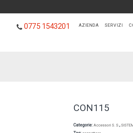
0775 1543201
AZIENDA
SERVIZI
C
CON115
Categorie:
,
Accessori S. S.
SISTE