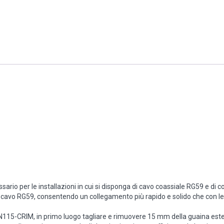
io per le installazioni in cui si disponga di cavo coassiale RG59 e di c
avo RG59, consentendo un collegamento più rapido e solido che con le 
N115-CRIM, in primo luogo tagliare e rimuovere 15 mm della guaina este