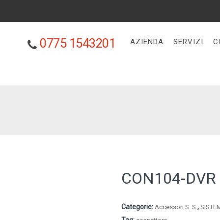
0775 1543201
AZIENDA
SERVIZI
C
CON104-DVR
Categorie:
,
Accessori S. S.
SISTE