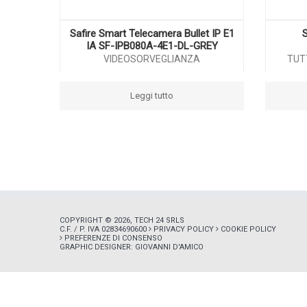
Safire Smart Telecamera Bullet IP E1
S
IA SF-IPB080A-4E1-DL-GREY
VIDEOSORVEGLIANZA
TUT
Leggi tutto
COPYRIGHT © 2026, TECH 24 SRLS
C.F. / P. IVA 02834690600
PRIVACY POLICY
COOKIE POLICY
PREFERENZE DI CONSENSO
GRAPHIC DESIGNER:
GIOVANNI D'AMICO