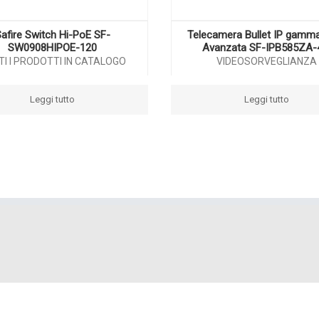
afire Switch Hi-PoE SF-
Telecamera Bullet IP gamma
SW0908HIPOE-120
Avanzata SF-IPB585ZA-
TI I PRODOTTI IN CATALOGO
VIDEOSORVEGLIANZA
Leggi tutto
Leggi tutto